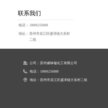
联系我们
电话：
18806256888
地址：
苏州市吴江区盛泽镇大东村
二组
公司：
苏州威钵镒化工有限公司
电话：
18806256888
地址：
苏州市吴江区盛泽镇大东村二组