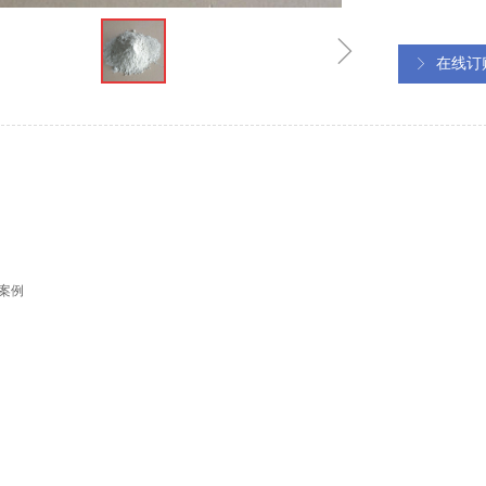
ꁇ
在线订
ꁕ
案例