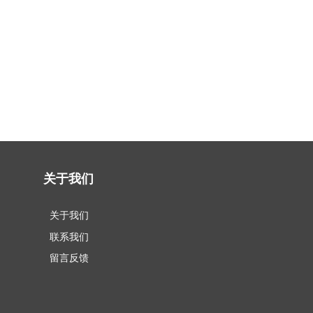
关于我们
关于我们
联系我们
留言反馈