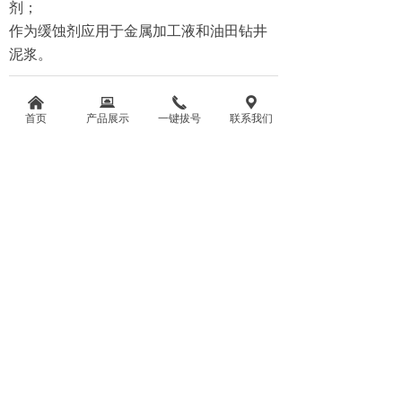
剂；
作为缓蚀剂应用于金属加工液和油田钻井
泥浆。
前一个：
钼酸钠
낀
뀵
끅
끇
ꄴ
首页
产品展示
一键拔号
联系我们
后一个：
无
ꄲ
苏州威钵镒化工有限公司
联系人：杨经理
联系电话：18806256888
传真：0512-63200005
电子邮箱：1147801249@qq.com
公司地址：苏州市吴江区盛泽镇大东村二组
版权所有：
苏州威钵镒化工有限公司